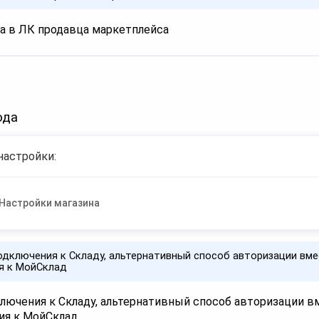
да в ЛК продавца маркетплейса
ода
настройки:
Настройки магазина
одключения к Складу, альтернативный способ авторизации вм
я к МойСклад
ключения к Складу, альтернативный способ авторизации в
ия к МойСклад