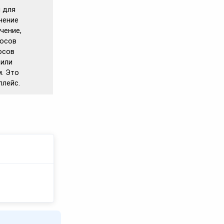
н для
чение
чение,
росов
осов
 или
м. Это
плейс.