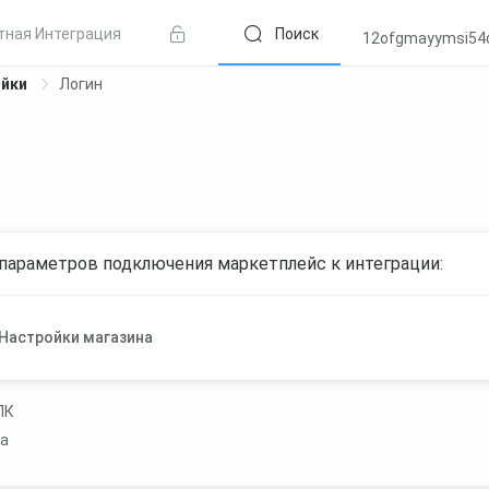
тная Интеграция
Поиск
12ofgmayymsi54
ойки
Логин
параметров подключения маркетплейс к интеграции:
Настройки магазина
ЛК
да