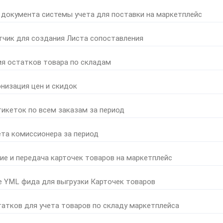
 документа системы учета для поставки на маркетплейс
тчик для создания Листа сопоставления
ия остатков товара по складам
онизация цен и скидок
тикеток по всем заказам за период
ета комиссионера за период
ние и передача карточек товаров на маркетплейс
е YML фида для выгрузки Карточек товаров
татков для учета товаров по складу маркетплейса