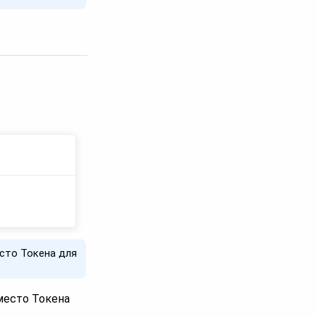
есто Токена для
место Токена