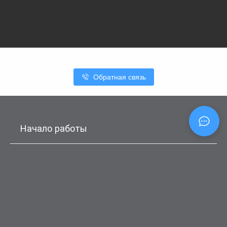
Обратная связь
Начало работы
Приложение в ЛК voInfo
- МойСклад
- Экспресс учет
Решение в МойСклад
Консоль обработки
- Сообщения из API
Уведомления в Telegram