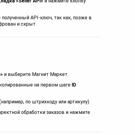
ладка «Seller API»
и нажмите кнопку
 полученный API-ключ, так как, позже в
фрован и скрыт.
н»
и выберите Магнит Маркет.
копированные на первом шаге
ID
например, по штрихкоду или артикулу).
рректной обработки заказов и нажмите