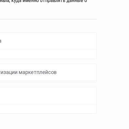
знала, куда именно отправлять данные о
а
тизации маркетплейсов