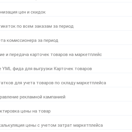
онизация цен и скидок
тикеток по всем заказам за период
ета комиссионера за период
ние и передача карточек товаров на маркетплейс
е YML фида для выгрузки Карточек товаров
татков для учета товаров по складу маркетплейса
правление рекламной кампанией
ктировка цены на товар
калькуляция цены с учетом затрат маркетплейса