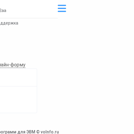
2aa
оддержка
лайн-форму
ограмм для ЭВМ © voInfo.ru