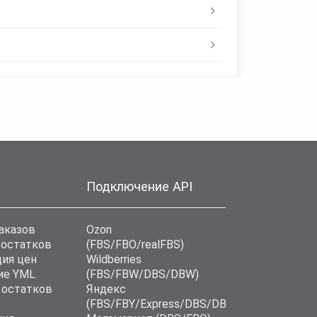
Подключение API
аказов
Ozon
 остатков
(FBS/FBO/realFBS)
ия цен
Wildberries
ие YML
(FBS/FBW/DBS/DBW)
 остатков
Яндекс
(FBS/FBY/Express/DBS/DBD)