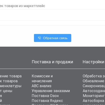
ек товаров из маркетплейс
Обратная связь
Поставка и продажи
Настройки
ение товара
Комиссии и
Обработка з
к товаров
начисления
Обновление
оменклатуры
ABC анализ
Синхронизац
т цены
Управление заказами
Автосоздан
я
Поставка Озон
Мониторинг
й
Поставка Яндекс
Автосборка