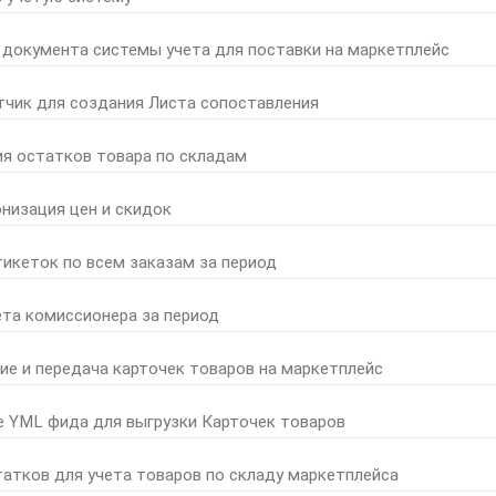
 документа системы учета для поставки на маркетплейс
тчик для создания Листа сопоставления
ия остатков товара по складам
онизация цен и скидок
тикеток по всем заказам за период
ета комиссионера за период
ние и передача карточек товаров на маркетплейс
е YML фида для выгрузки Карточек товаров
татков для учета товаров по складу маркетплейса