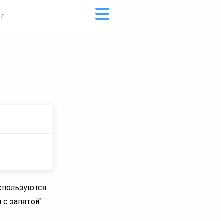
sf
используются
 с запятой"