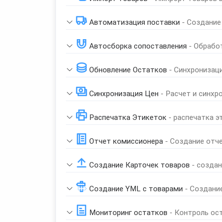
Автоматизация поставки
- Создание
Автосборка сопоставления
- Обрабо
Обновление Остатков
- Синхронизац
Синхронизация Цен
- Расчет и синхр
Распечатка Этикеток
- распечатка э
Отчет комиссионера
- Создание отч
Создание Карточек товаров
- созда
Создание YML с товарами
- Создани
Мониторинг остатков
- Контроль ос