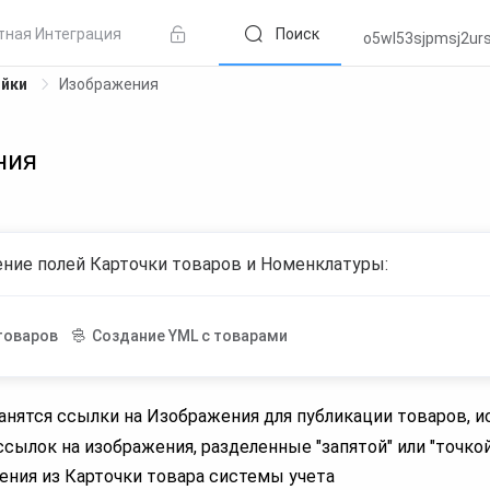
тная Интеграция
Поиск
o5wl53sjpmsj2ur
ойки
Изображения
ния
ние полей Карточки товаров и Номенклатуры:
товаров
Создание YML с товарами
ранятся ссылки на Изображения для публикации товаров, 
сылок на изображения, разделенные "запятой" или "точкой
ения из Карточки товара системы учета