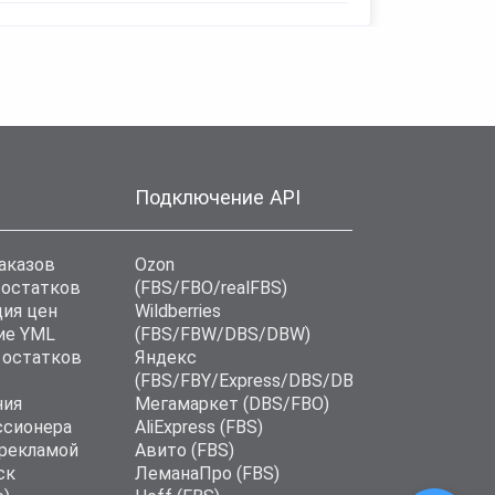
Подключение API
аказов
Ozon
 остатков
(FBS/FBO/realFBS)
ия цен
Wildberries
ие YML
(FBS/FBW/DBS/DBW)
 остатков
Яндекс
(FBS/FBY/Express/DBS/DBD)
ния
Мегамаркет (DBS/FBO)
ссионера
AliExpress (FBS)
 рекламой
Авито (FBS)
ск
ЛеманаПро (FBS)