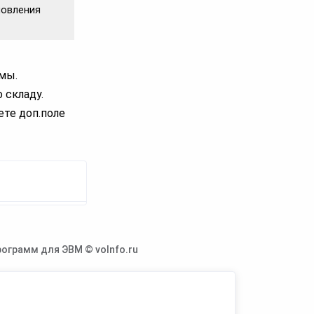
новления
мы.
 складу.
ете доп.поле
ограмм для ЭВМ © voInfo.ru