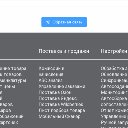
Обратная связь
Поставка и продажи
Настройки
ение товара
Комиссии и
Обработка з
к товаров
начисления
Обновление
оменклатуры
ABC анализ
Синхронизац
т цены
Управление заказами
Автосоздан
я
Поставка Озон
Мониторинг
й
Поставка Яндекс
Автосборка
варов
Поставка Wildberries
сопоставле
варов
Лист подбора товара
Отчет коми
ображений
Мобильный Сканер
Управление
карточек
Ручной запу