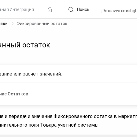
тная Интеграция
Поиск
j9muavwrxmsihg
ойки
Фиксированный остаток
анный остаток
ание или расчет значений:
ние Остатков
ия и передачи значения Фиксированного остатка в маркет
лнительного поля Товара учетной системы