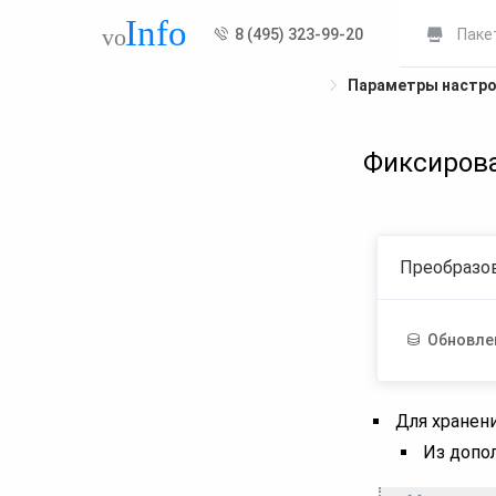
8 (495) 323-99-20
Паке
Параметры настр
Фиксиров
Преобразов
Обновле
Для хранен
Из допо