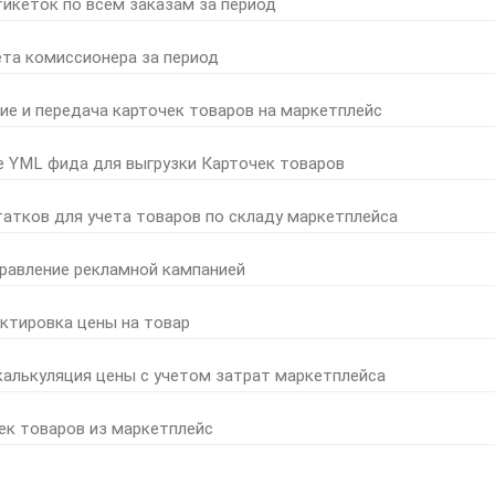
тикеток по всем заказам за период
ета комиссионера за период
ние и передача карточек товаров на маркетплейс
е YML фида для выгрузки Карточек товаров
татков для учета товаров по складу маркетплейса
правление рекламной кампанией
ктировка цены на товар
калькуляция цены с учетом затрат маркетплейса
ек товаров из маркетплейс