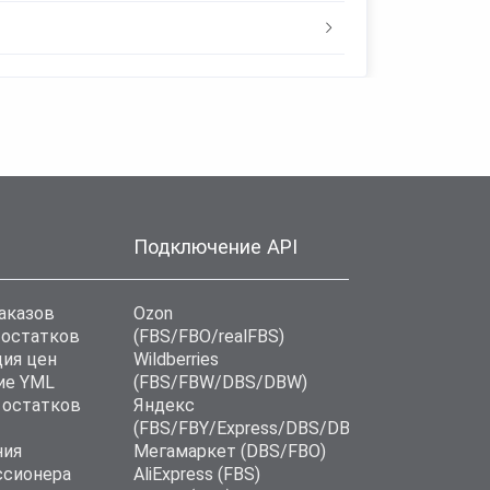
Подключение API
аказов
Ozon
 остатков
(FBS/FBO/realFBS)
ия цен
Wildberries
ие YML
(FBS/FBW/DBS/DBW)
 остатков
Яндекс
(FBS/FBY/Express/DBS/DBD)
ния
Мегамаркет (DBS/FBO)
ссионера
AliExpress (FBS)