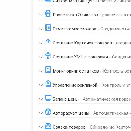
Синхронизация Цен
- Расчет и синхр
Распечатка Этикеток
- распечатка э
Отчет комиссионера
- Создание отч
Создание Карточек товаров
- созда
Создание YML с товарами
- Создани
Мониторинг остатков
- Контроль ос
Управление рекламой
- Контроль и у
Баланс цены
- Автоматическая корре
Авторасчет цены
- Автоматическая 
Связка товаров
- Обновление Карточ