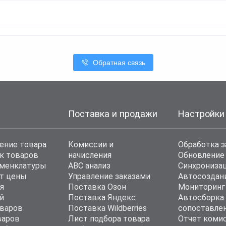
Обратная связь
Поставка и продажи
Настройки
ение товара
Комиссии и
Обработка з
к товаров
начисления
Обновление
оменклатуры
ABC анализ
Синхронизац
т цены
Управление заказами
Автосоздан
я
Поставка Озон
Мониторинг
й
Поставка Яндекс
Автосборка
варов
Поставка Wildberries
сопоставле
варов
Лист подбора товара
Отчет коми