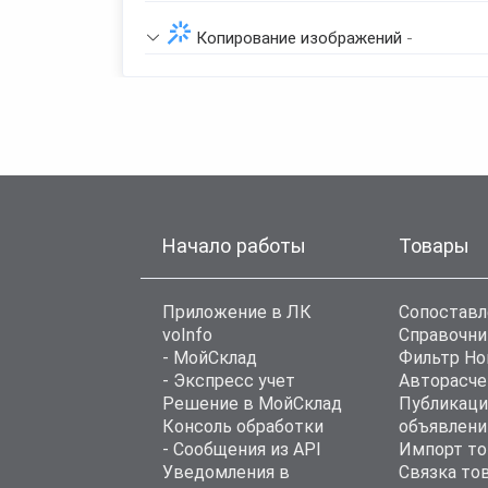
Копирование изображений
-
Начало работы
Товары
Приложение в ЛК
Сопоставл
voInfo
Справочни
- МойСклад
Фильтр Н
- Экспресс учет
Авторасче
Решение в МойСклад
Публикаци
Консоль обработки
объявлени
- Сообщения из API
Импорт то
Уведомления в
Связка то