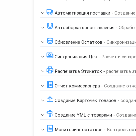
Автоматизация поставки
- Создание
Автосборка сопоставления
- Обрабо
Обновление Остатков
- Синхронизац
Синхронизация Цен
- Расчет и синхр
Распечатка Этикеток
- распечатка э
Отчет комиссионера
- Создание отч
Создание Карточек товаров
- созда
Создание YML с товарами
- Создани
Мониторинг остатков
- Контроль ос