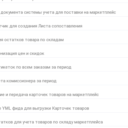
 документа системы учета для поставки на маркетплейс
тчик для создания Листа сопоставления
ия остатков товара по складам
онизация цен и скидок
тикеток по всем заказам за период
ета комиссионера за период
ние и передача карточек товаров на маркетплейс
е YML фида для выгрузки Карточек товаров
татков для учета товаров по складу маркетплейса