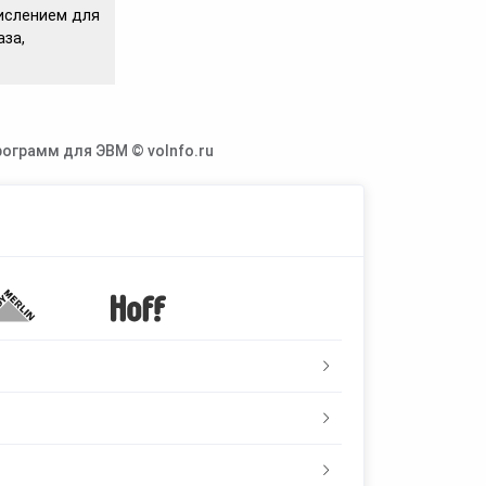
числением для
аза,
ограмм для ЭВМ © voInfo.ru