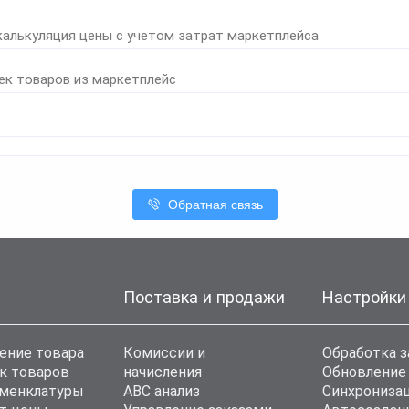
калькуляция цены с учетом затрат маркетплейса
ек товаров из маркетплейс
Обратная связь
Поставка и продажи
Настройки
ение товара
Комиссии и
Обработка з
к товаров
начисления
Обновление
оменклатуры
ABC анализ
Синхронизац