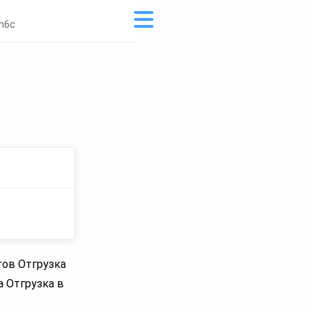
h6c
тов Отгрузка
а Отгрузка в