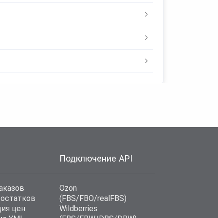
Подключение API
аказов
Ozon
 остатков
(FBS/FBO/realFBS)
ия цен
Wildberries