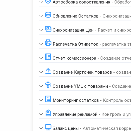
Автосборка сопоставления
- Обрабо
Обновление Остатков
- Синхронизац
Синхронизация Цен
- Расчет и синхр
Распечатка Этикеток
- распечатка э
Отчет комиссионера
- Создание отч
Создание Карточек товаров
- созда
Создание YML с товарами
- Создани
Мониторинг остатков
- Контроль ос
Управление рекламой
- Контроль и у
Баланс цены
- Автоматическая корре