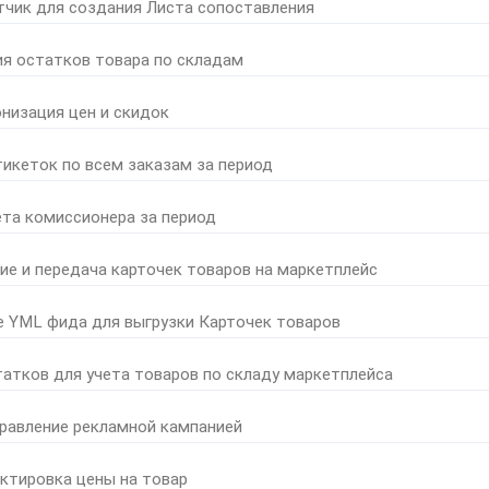
тчик для создания Листа сопоставления
ия остатков товара по складам
онизация цен и скидок
тикеток по всем заказам за период
ета комиссионера за период
ние и передача карточек товаров на маркетплейс
е YML фида для выгрузки Карточек товаров
татков для учета товаров по складу маркетплейса
правление рекламной кампанией
ктировка цены на товар