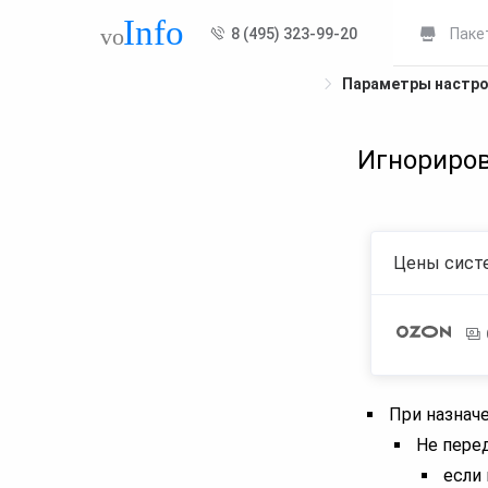
8 (495) 323-99-20
Паке
Параметры настр
Игнориров
Цены систе
При назнач
Не пере
если