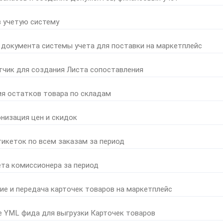
в учетую систему
 документа системы учета для поставки на маркетплейс
тчик для создания Листа сопоставления
ия остатков товара по складам
онизация цен и скидок
тикеток по всем заказам за период
ета комиссионера за период
ние и передача карточек товаров на маркетплейс
е YML фида для выгрузки Карточек товаров