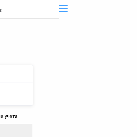
g0
е учета