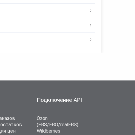
Подключение API
аказов
Ozon
 остатков
(FBS/FBO/realFBS)
ия цен
Wildberries