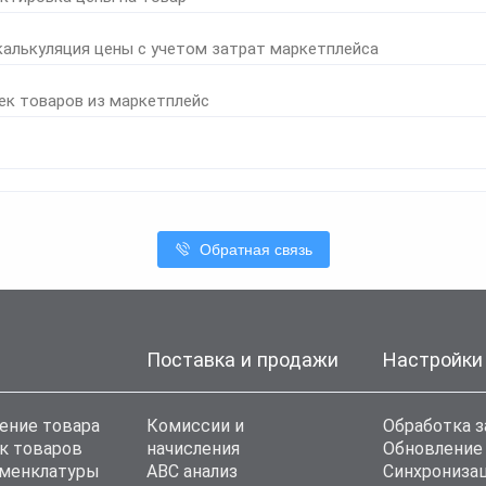
калькуляция цены с учетом затрат маркетплейса
ек товаров из маркетплейс
Обратная связь
Поставка и продажи
Настройки
ение товара
Комиссии и
Обработка з
к товаров
начисления
Обновление
оменклатуры
ABC анализ
Синхронизац