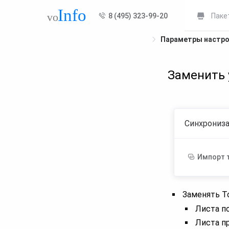
8 (495) 323-99-20
Паке
Параметры настр
Заменить 
Синхрониз
Импорт 
Заменять Т
Листа п
Листа п