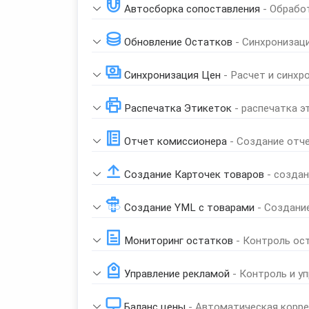
Автосборка сопоставления
- Обрабо
Обновление Остатков
- Синхронизац
Синхронизация Цен
- Расчет и синхр
Распечатка Этикеток
- распечатка э
Отчет комиссионера
- Создание отч
Создание Карточек товаров
- созда
Создание YML с товарами
- Создани
Мониторинг остатков
- Контроль ос
Управление рекламой
- Контроль и у
Баланс цены
- Автоматическая корре