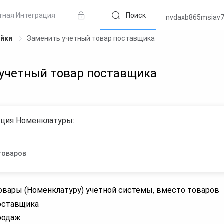
тная Интеграция
Поиск
nvdaxb865msiav7
ойки
Заменить учетный товар поставщика
учетный товар поставщика
ация Номенклатуры:
товаров
овары (Номенклатуру) учетной системы, вместо товаров
оставщика
родаж