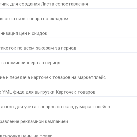
тчик для создания Листа сопоставления
ия остатков товара по складам
онизация цен и скидок
тикеток по всем заказам за период
ета комиссионера за период
ние и передача карточек товаров на маркетплейс
е YML фида для выгрузки Карточек товаров
татков для учета товаров по складу маркетплейса
правление рекламной кампанией
ктировка цены на товар