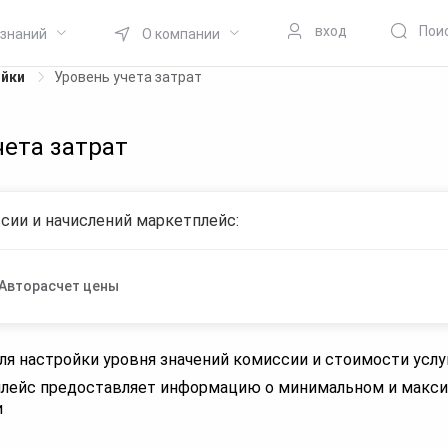
вход
Пои
 знаний
О компании
ойки
Уровень учета затрат
чета затрат
сии и начислений маркетплейс:
Авторасчет цены
ля настройки уровня значений комиссии и стоимости услу
лейс предоставляет информацию о минимальном и макс
и