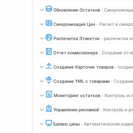
Обновление Остатков
- Синхронизац
Синхронизация Цен
- Расчет и синхр
Распечатка Этикеток
- распечатка э
Отчет комиссионера
- Создание отч
Создание Карточек товаров
- созда
Создание YML с товарами
- Создани
Мониторинг остатков
- Контроль ос
Управление рекламой
- Контроль и у
Баланс цены
- Автоматическая корре