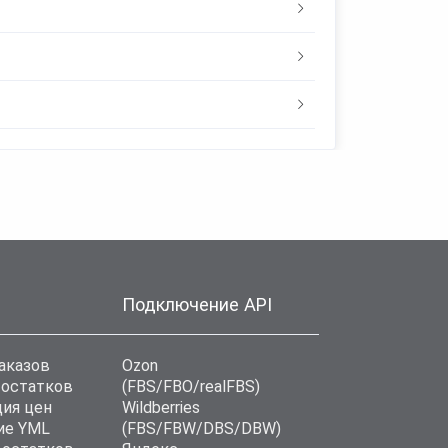
Подключение API
аказов
Ozon
 остатков
(FBS/FBO/realFBS)
ия цен
Wildberries
ие YML
(FBS/FBW/DBS/DBW)