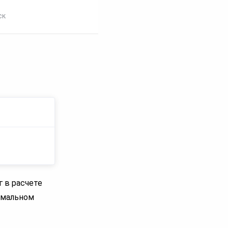
ск
г в расчете
имальном