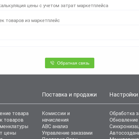
калькуляция цены с учетом затрат маркетплейса
ек товаров из маркетплейс
Обратная связь
Поставка и продажи
Настройки
ение товара
Комиссии и
Обработка з
к товаров
начисления
Обновление
оменклатуры
ABC анализ
Синхронизац
т цены
Управление заказами
Автосоздан