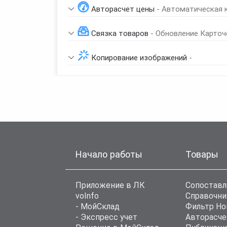
Авторасчет цены
- Автоматическая 
Связка товаров
- Обновление Карточ
Копирование изображений
-
Начало работы
Товары
Приложение в ЛК
Сопоставл
voInfo
Справочни
- МойСклад
Фильтр Н
- Экспресс учет
Авторасче