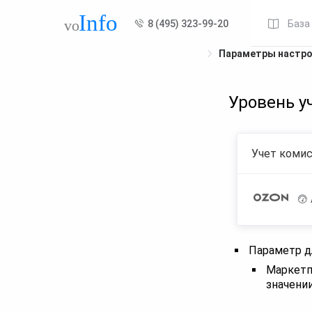
8 (495) 323-99-20
База
Параметры настр
Уровень у
Учет комис
Параметр д
Маркетп
значени