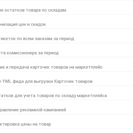
ия остатков товара по складам
онизация цен и скидок
тикеток по всем заказам за период
ета комиссионера за период
ние и передача карточек товаров на маркетплейс
е YML фида для выгрузки Карточек товаров
татков для учета товаров по складу маркетплейса
правление рекламной кампанией
ктировка цены на товар