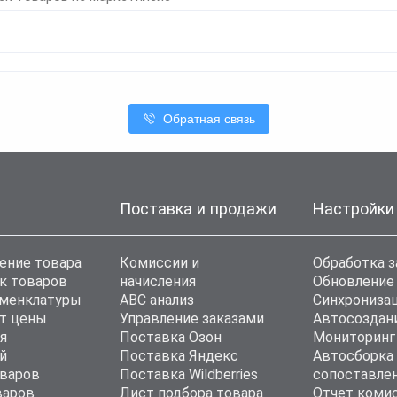
Обратная связь
Поставка и продажи
Настройки
ение товара
Комиссии и
Обработка з
к товаров
начисления
Обновление
оменклатуры
ABC анализ
Синхронизац
т цены
Управление заказами
Автосоздан
я
Поставка Озон
Мониторинг
й
Поставка Яндекс
Автосборка
варов
Поставка Wildberries
сопоставле
варов
Лист подбора товара
Отчет коми