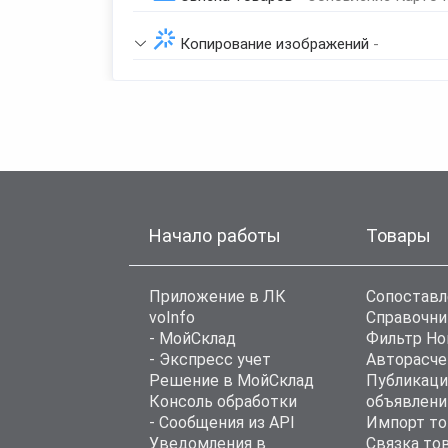
Копирование изображений
-
Начало работы
Товары
Приложение в ЛК
Сопоставл
voInfo
Справочни
- МойСклад
Фильтр Н
- Экспресс учет
Авторасче
Решение в МойСклад
Публикаци
Консоль обработки
объявлени
- Сообщения из API
Импорт то
Уведомления в
Связка то