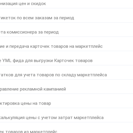
онизация цен и скидок
тикеток по всем заказам за период
ета комиссионера за период
ние и передача карточек товаров на маркетплейс
е YML фида для выгрузки Карточек товаров
татков для учета товаров по складу маркетплейса
правление рекламной кампанией
ктировка цены на товар
калькуляция цены с учетом затрат маркетплейса
ек товаров из маркетплейс