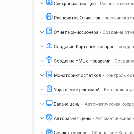
Синхронизация Цен
- Расчет и синхр
Распечатка Этикеток
- распечатка э
Отчет комиссионера
- Создание отч
Создание Карточек товаров
- созда
Создание YML с товарами
- Создани
Мониторинг остатков
- Контроль ос
Управление рекламой
- Контроль и у
Баланс цены
- Автоматическая корре
Авторасчет цены
- Автоматическая 
Связка товаров
- Обновление Карточ