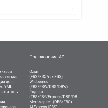
Подключение API
аказов
Ozon
 остатков
(FBS/FBO/realFBS)
ия цен
Wildberries
ие YML
(FBS/FBW/DBS/DBW)
 остатков
Яндекс
(FBS/FBY/Express/DBS/DBD)
ния
Мегамаркет (DBS/FBO)
ссионера
AliExpress (FBS)