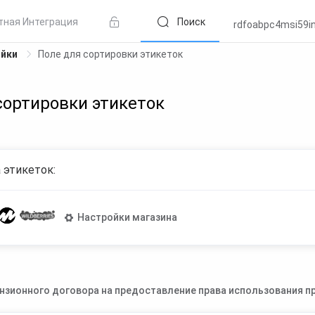
тная Интеграция
Поиск
rdfoabpc4msi59i
ойки
Поле для сортировки этикеток
сортировки этикеток
 этикеток:
Настройки магазина
нзионного договора на предоставление права использования пр