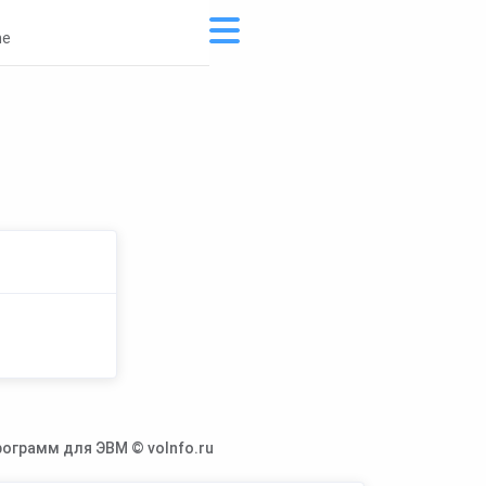
ne
ограмм для ЭВМ © voInfo.ru