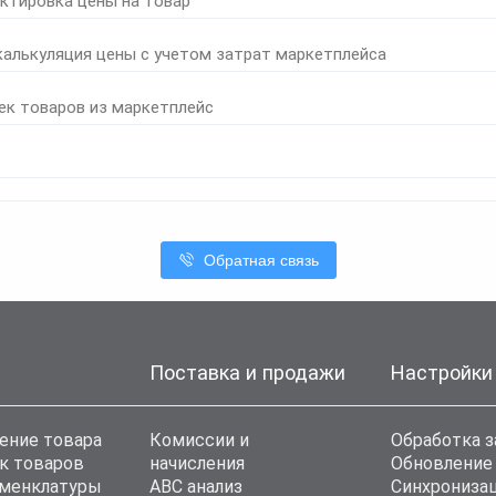
ктировка цены на товар
калькуляция цены с учетом затрат маркетплейса
ек товаров из маркетплейс
Обратная связь
Поставка и продажи
Настройки
ение товара
Комиссии и
Обработка з
к товаров
начисления
Обновление
оменклатуры
ABC анализ
Синхронизац