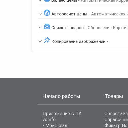
Баланс цены
- Автоматическая корре
Авторасчет цены
- Автоматическая 
Связка товаров
- Обновление Карточ
Копирование изображений
-
Начало работы
Товары
Приложение в ЛК
Сопоставл
voInfo
Справочни
- МойСклад
Фильтр Н