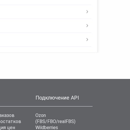
Подключение API
аказов
Ozon
 остатков
(FBS/FBO/realFBS)
ия цен
Wildberries