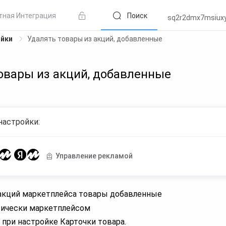
тная Интеграция
Поиск
sq2r2dmx7msiux
ойки
Удалять товары из акций, добавленные
овары из акций, добавленные
настройки:
Управление рекламой
 акций маркетплейса товары добавленные
ически маркетплейсом
 при настройке Карточки товара.