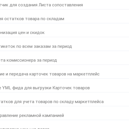
тчик для создания Листа сопоставления
ия остатков товара по складам
онизация цен и скидок
тикеток по всем заказам за период
ета комиссионера за период
ние и передача карточек товаров на маркетплейс
е YML фида для выгрузки Карточек товаров
татков для учета товаров по складу маркетплейса
правление рекламной кампанией