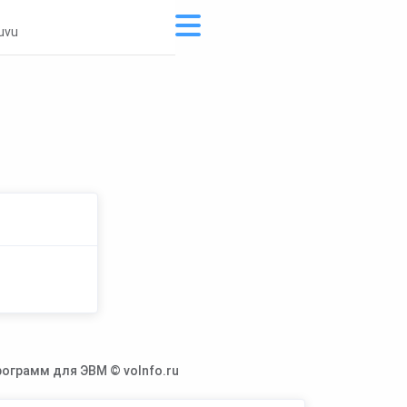
uvu
ограмм для ЭВМ © voInfo.ru