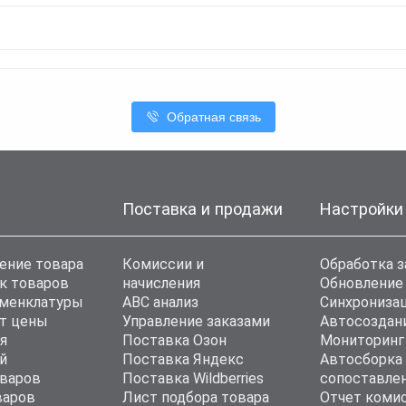
Обратная связь
Поставка и продажи
Настройки
ение товара
Комиссии и
Обработка з
к товаров
начисления
Обновление
оменклатуры
ABC анализ
Синхронизац
т цены
Управление заказами
Автосоздан
я
Поставка Озон
Мониторинг
й
Поставка Яндекс
Автосборка
варов
Поставка Wildberries
сопоставле
варов
Лист подбора товара
Отчет коми