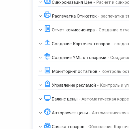
Синхронизация Цен
- Расчет и синхр
Распечатка Этикеток
- распечатка э
Отчет комиссионера
- Создание отч
Создание Карточек товаров
- созда
Создание YML с товарами
- Создани
Мониторинг остатков
- Контроль ос
Управление рекламой
- Контроль и у
Баланс цены
- Автоматическая корре
Авторасчет цены
- Автоматическая 
Связка товаров
- Обновление Карточ