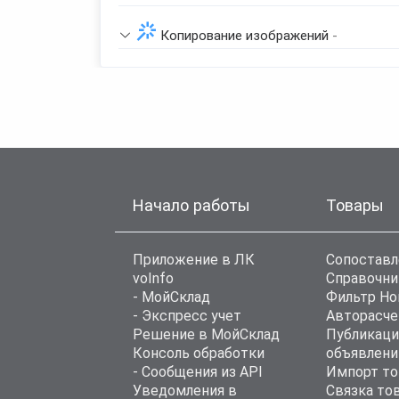
Копирование изображений
-
Начало работы
Товары
Приложение в ЛК
Сопоставл
voInfo
Справочни
- МойСклад
Фильтр Н
- Экспресс учет
Авторасче
Решение в МойСклад
Публикаци
Консоль обработки
объявлени
- Сообщения из API
Импорт то
Уведомления в
Связка то