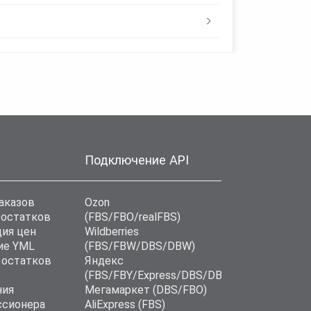
Подключение API
аказов
Ozon
 остатков
(FBS/FBO/realFBS)
ия цен
Wildberries
ие YML
(FBS/FBW/DBS/DBW)
 остатков
Яндекс
(FBS/FBY/Express/DBS/DBD)
ния
Мегамаркет (DBS/FBO)
ссионера
AliExpress (FBS)