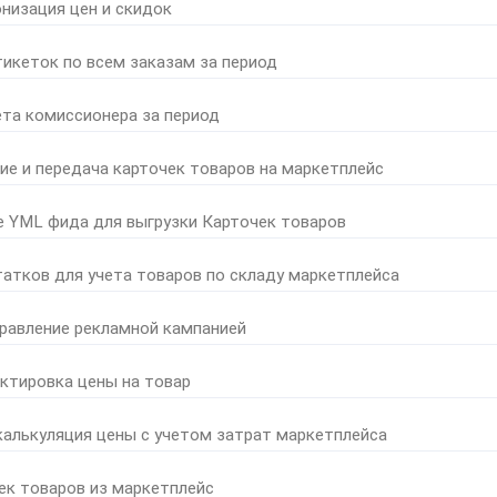
онизация цен и скидок
тикеток по всем заказам за период
ета комиссионера за период
ние и передача карточек товаров на маркетплейс
е YML фида для выгрузки Карточек товаров
татков для учета товаров по складу маркетплейса
правление рекламной кампанией
ктировка цены на товар
калькуляция цены с учетом затрат маркетплейса
ек товаров из маркетплейс