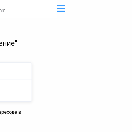
3nm
ение"
ереходе в