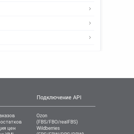
Подключение API
аказов
Ozon
 остатков
(FBS/FBO/realFBS)
ия цен
Wildberries