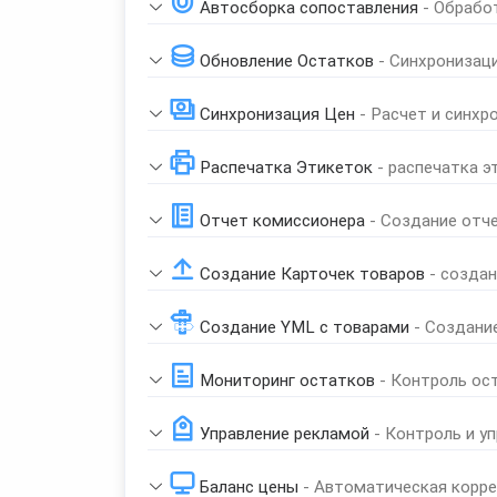
Автосборка сопоставления
- Обрабо
Обновление Остатков
- Синхронизац
Синхронизация Цен
- Расчет и синхр
Распечатка Этикеток
- распечатка э
Отчет комиссионера
- Создание отч
Создание Карточек товаров
- созда
Создание YML с товарами
- Создани
Мониторинг остатков
- Контроль ос
Управление рекламой
- Контроль и у
Баланс цены
- Автоматическая корре