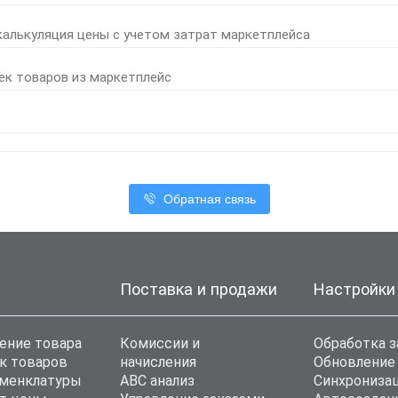
калькуляция цены с учетом затрат маркетплейса
ек товаров из маркетплейс
Обратная связь
Поставка и продажи
Настройки
ение товара
Комиссии и
Обработка з
к товаров
начисления
Обновление
оменклатуры
ABC анализ
Синхронизац