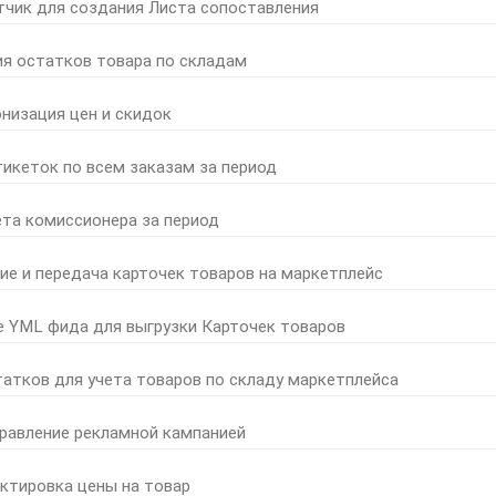
тчик для создания Листа сопоставления
ия остатков товара по складам
онизация цен и скидок
тикеток по всем заказам за период
ета комиссионера за период
ние и передача карточек товаров на маркетплейс
е YML фида для выгрузки Карточек товаров
татков для учета товаров по складу маркетплейса
правление рекламной кампанией
ктировка цены на товар