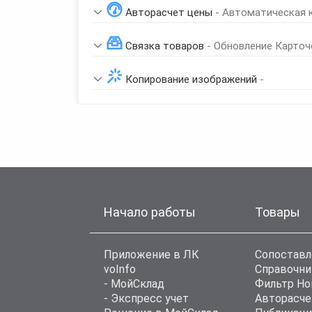
Авторасчет цены
- Автоматическая 
Связка товаров
- Обновление Карточ
Копирование изображений
-
Начало работы
Товары
Приложение в ЛК
Сопоставл
voInfo
Справочни
- МойСклад
Фильтр Н
- Экспресс учет
Авторасче