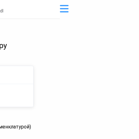
dl
ру
оменклатурой)