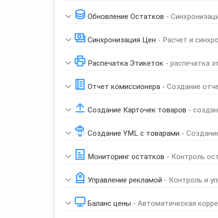
Обновление Остатков
- Синхронизац
Синхронизация Цен
- Расчет и синхр
Распечатка Этикеток
- распечатка э
Отчет комиссионера
- Создание отч
Создание Карточек товаров
- созда
Создание YML с товарами
- Создани
Мониторинг остатков
- Контроль ос
Управление рекламой
- Контроль и у
Баланс цены
- Автоматическая корре