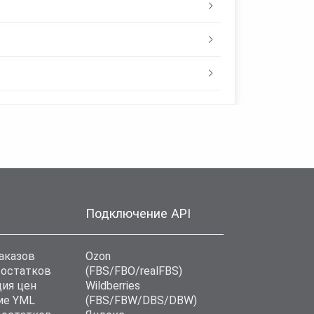
Подключение API
аказов
Ozon
 остатков
(FBS/FBO/realFBS)
ия цен
Wildberries
ие YML
(FBS/FBW/DBS/DBW)