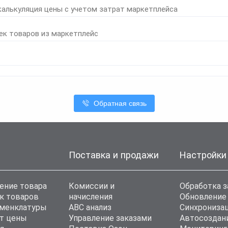
калькуляция цены с учетом затрат маркетплейса
ек товаров из маркетплейс
Обратная связь
Поставка и продажи
Настройки
ение товара
Комиссии и
Обработка з
к товаров
начисления
Обновление
оменклатуры
ABC анализ
Синхронизац
т цены
Управление заказами
Автосоздан