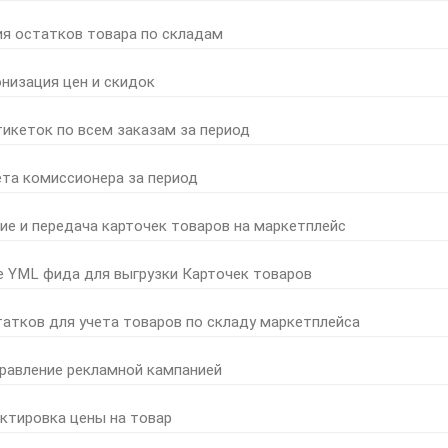
ия остатков товара по складам
онизация цен и скидок
тикеток по всем заказам за период
ета комиссионера за период
ние и передача карточек товаров на маркетплейс
е YML фида для выгрузки Карточек товаров
татков для учета товаров по складу маркетплейса
правление рекламной кампанией
ктировка цены на товар