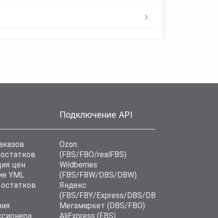
Подключение API
аказов
Ozon
 остатков
(FBS/FBO/realFBS)
ия цен
Wildberries
ие YML
(FBS/FBW/DBS/DBW)
 остатков
Яндекс
(FBS/FBY/Express/DBS/DBD)
ния
Мегамаркет (DBS/FBO)
ссионера
AliExpress (FBS)