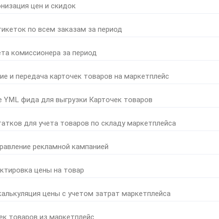
онизация цен и скидок
тикеток по всем заказам за период
ета комиссионера за период
ние и передача карточек товаров на маркетплейс
е YML фида для выгрузки Карточек товаров
татков для учета товаров по складу маркетплейса
правление рекламной кампанией
ктировка цены на товар
калькуляция цены с учетом затрат маркетплейса
ек товаров из маркетплейс