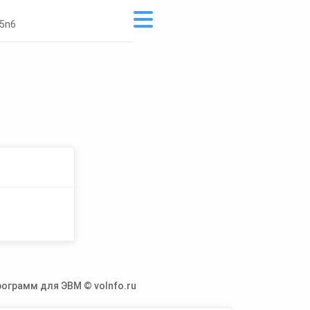
5n6
ограмм для ЭВМ © voInfo.ru