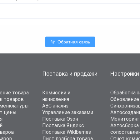
Обратная связь
Поставка и продажи
Настройки
ение товара
Комиссии и
Обработка з
к товаров
начисления
Обновление
оменклатуры
ABC анализ
Синхронизац
т цены
Управление заказами
Автосоздан
я
Поставка Озон
Мониторинг
й
Поставка Яндекс
Автосборка
варов
Поставка Wildberries
сопоставле
варов
Лист подбора товара
Отчет коми