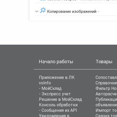
Копирование изображений
-
Начало работы
Товары
Приложение в ЛК
Сопоставл
voInfo
Справочни
- МойСклад
Фильтр Н
- Экспресс учет
Авторасче
Решение в МойСклад
Публикаци
Консоль обработки
объявлени
- Сообщения из API
Импорт то
Уведомления в
Связка то