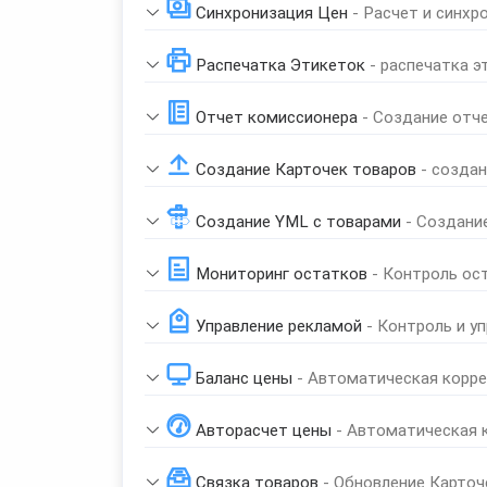
Синхронизация Цен
- Расчет и синхр
Распечатка Этикеток
- распечатка э
Отчет комиссионера
- Создание отч
Создание Карточек товаров
- созда
Создание YML с товарами
- Создани
Мониторинг остатков
- Контроль ос
Управление рекламой
- Контроль и у
Баланс цены
- Автоматическая корре
Авторасчет цены
- Автоматическая 
Связка товаров
- Обновление Карточ