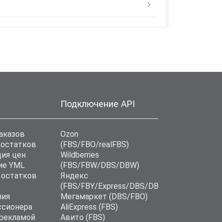
Подключение API
аказов
Ozon
 остатков
(FBS/FBO/realFBS)
ия цен
Wildberries
ие YML
(FBS/FBW/DBS/DBW)
 остатков
Яндекс
(FBS/FBY/Express/DBS/DBD)
ния
Мегамаркет (DBS/FBO)
ссионера
AliExpress (FBS)
 рекламой
Авито (FBS)