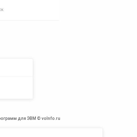
ск
ограмм для ЭВМ © voInfo.ru