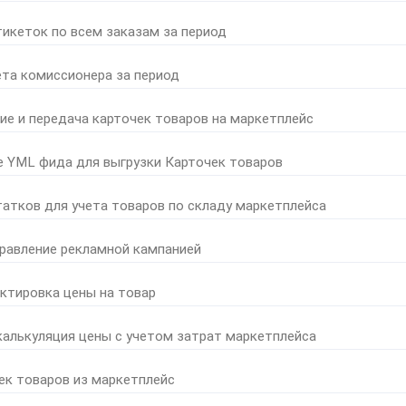
тикеток по всем заказам за период
ета комиссионера за период
ние и передача карточек товаров на маркетплейс
е YML фида для выгрузки Карточек товаров
татков для учета товаров по складу маркетплейса
правление рекламной кампанией
ктировка цены на товар
калькуляция цены с учетом затрат маркетплейса
ек товаров из маркетплейс