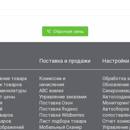
Обратная связь
Поставка и продажи
Настройки
ение товара
Комиссии и
Обработка з
к товаров
начисления
Обновление
оменклатуры
ABC анализ
Синхронизац
т цены
Управление заказами
Автосоздан
я
Поставка Озон
Мониторинг
й
Поставка Яндекс
Автосборка
варов
Поставка Wildberries
сопоставле
варов
Лист подбора товара
Отчет коми
ображений
Мобильный Сканер
Управление