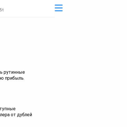
5t
ь рутинные
ую прибыль.
ступные
лера от дублей