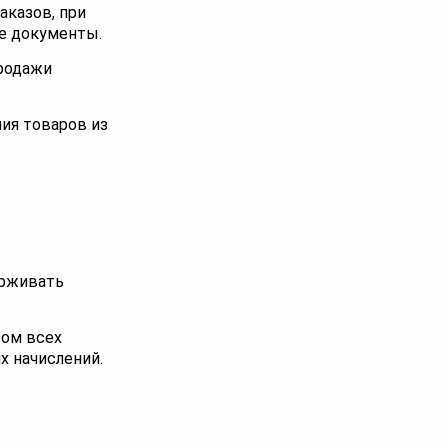
аказов, при
е документы.
родажи
ия товаров из
ерживать
том всех
х начислений.