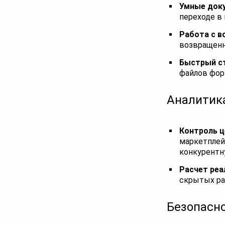
Умные доку
переходе в
Работа с в
возвращенн
Быстрый с
файлов фор
Аналитика
Контроль ц
маркетплей
конкурентн
Расчет реа
скрытых ра
Безопасно