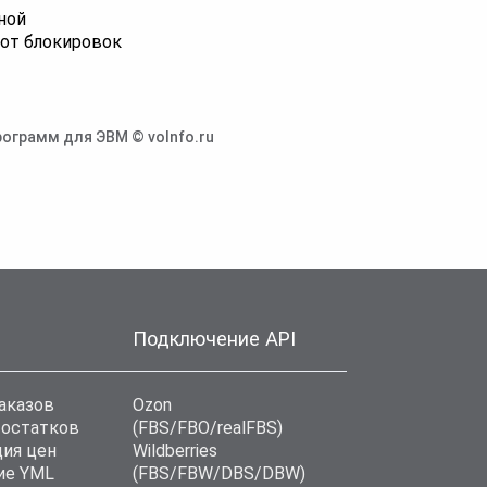
ной
от блокировок
ограмм для ЭВМ © voInfo.ru
Подключение API
аказов
Ozon
 остатков
(FBS/FBO/realFBS)
ия цен
Wildberries
ие YML
(FBS/FBW/DBS/DBW)