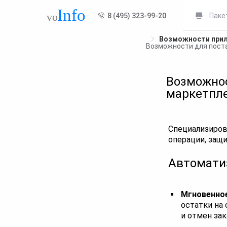
8 (495) 323-99-20
Паке
Возможности прил
Возможности для поста
Возможнос
маркетпл
Специализиров
операции, защ
Автомати
Мгновенное
остатки на
и отмен зак