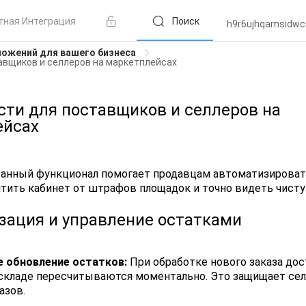
тная Интеграция
Поиск
h9r6ujhqamsidwc
ожений для вашего бизнеса
вщиков и селлеров на маркетплейсах
ти для поставщиков и селлеров на
ейсах
анный функционал помогает продавцам автоматизироват
итить кабинет от штрафов площадок и точно видеть чист
зация и управление остатками
 обновление остатков:
При обработке нового заказа до
 складе пересчитываются моментально. Это защищает сел
азов.