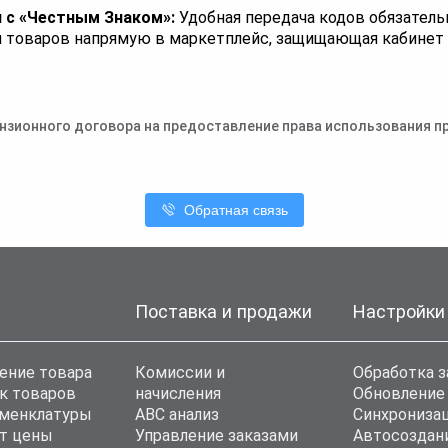
 с «Честным Знаком»:
Удобная передача кодов обязатель
 товаров напрямую в маркетплейс, защищающая кабинет 
нзионного договора на предоставление права использования пр
Обратная связь
Поставка и продажи
Настройки
ение товара
Комиссии и
Обработка з
к товаров
начисления
Обновление
оменклатуры
ABC анализ
Синхронизац
т цены
Управление заказами
Автосоздан