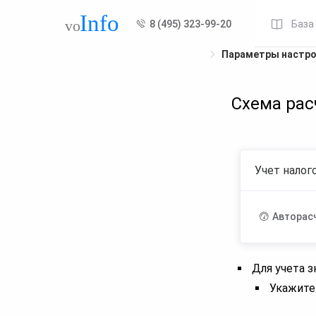
8 (495) 323-99-20
База
Параметры настр
Схема рас
Учет налог
Авторас
Для учета з
Укажите