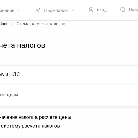
вход
Пои
 знаний
О компании
ойки
Схема расчета налогов
чета налогов
ов и НДС:
чет цены
начения налога в расчете цены
 систему расчета налогов