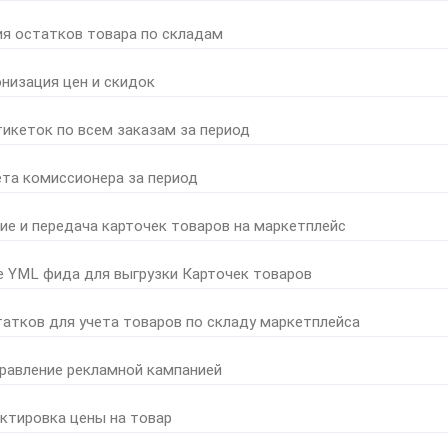
ия остатков товара по складам
онизация цен и скидок
тикеток по всем заказам за период
ета комиссионера за период
ние и передача карточек товаров на маркетплейс
е YML фида для выгрузки Карточек товаров
татков для учета товаров по складу маркетплейса
правление рекламной кампанией
ктировка цены на товар