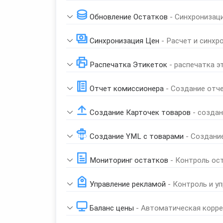
Обновление Остатков
- Синхронизац
Синхронизация Цен
- Расчет и синхр
Распечатка Этикеток
- распечатка э
Отчет комиссионера
- Создание отч
Создание Карточек товаров
- созда
Создание YML с товарами
- Создани
Мониторинг остатков
- Контроль ос
Управление рекламой
- Контроль и у
Баланс цены
- Автоматическая корре