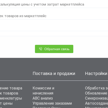
калькуляция цены с учетом затрат маркетплейса
ек товаров из маркетплейс
Обратная связь
Поставка и продажи
Настройки
ение товара
Комиссии и
Обработка з
к товаров
начисления
Обновление
оменклатуры
ABC анализ
Синхронизац
т цены
Управление заказами
Автосоздан