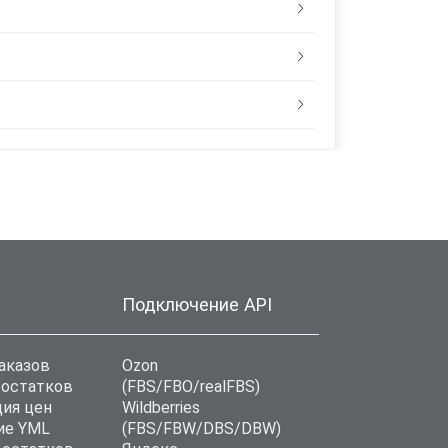
Подключение API
аказов
Ozon
 остатков
(FBS/FBO/realFBS)
ия цен
Wildberries
ие YML
(FBS/FBW/DBS/DBW)