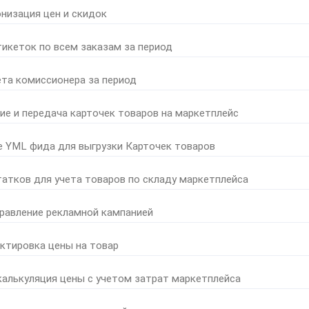
онизация цен и скидок
тикеток по всем заказам за период
ета комиссионера за период
ние и передача карточек товаров на маркетплейс
е YML фида для выгрузки Карточек товаров
татков для учета товаров по складу маркетплейса
правление рекламной кампанией
ктировка цены на товар
калькуляция цены с учетом затрат маркетплейса