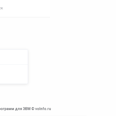
ск
ограмм для ЭВМ © voInfo.ru