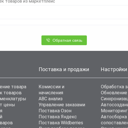
ек товаров из маркетплейс
Обратная связь
Поставка и продажи
Настройки
ение товара
Комиссии и
Обработка з
к товаров
начисления
Обновление
оменклатуры
ABC анализ
Синхронизац
т цены
Управление заказами
Автосоздан
я
Поставка Озон
Мониторинг
й
Поставка Яндекс
Автосборка
варов
Поставка Wildberries
сопоставле