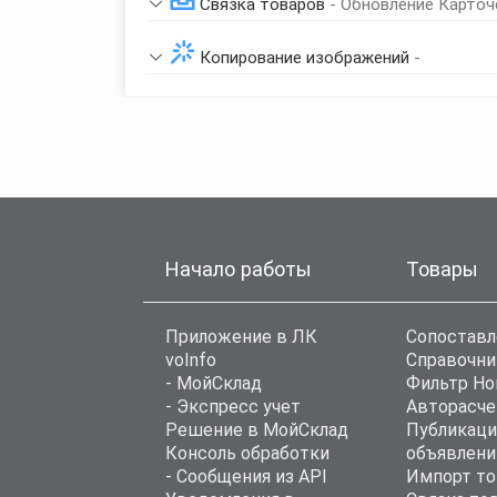
Связка товаров
- Обновление Карточ
Копирование изображений
-
Начало работы
Товары
Приложение в ЛК
Сопоставл
voInfo
Справочни
- МойСклад
Фильтр Н
- Экспресс учет
Авторасче
Решение в МойСклад
Публикаци
Консоль обработки
объявлени
- Сообщения из API
Импорт то