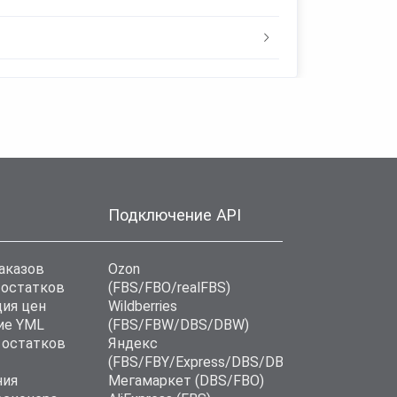
Подключение API
аказов
Ozon
 остатков
(FBS/FBO/realFBS)
ия цен
Wildberries
ие YML
(FBS/FBW/DBS/DBW)
 остатков
Яндекс
(FBS/FBY/Express/DBS/DBD)
ния
Мегамаркет (DBS/FBO)