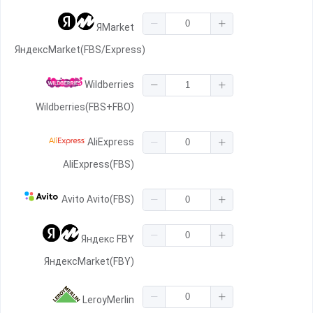
ЯMarket
ЯндексMarket(FBS/Express)
Wildberries
Wildberries(FBS+FBO)
AliExpress
AliExpress(FBS)
Avito Avito(FBS)
Яндекс FBY
ЯндексMarket(FBY)
LeroyMerlin