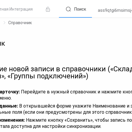
тная Интеграция
Поиск
ass9qtgi6msimsj
и
Справочник
ик
е новой записи в справочники («Скла
», «Группы подключений»)
арточку:
Перейдите в нужный справочник и нажмите кно
меню.
данные:
В открывшейся форме укажите Наименование и 
ные поля (если они предусмотрены для этого справочника
изменения:
Нажмите кнопку «Сохранить», чтобы запись по
тала доступна для настройки синхронизации.