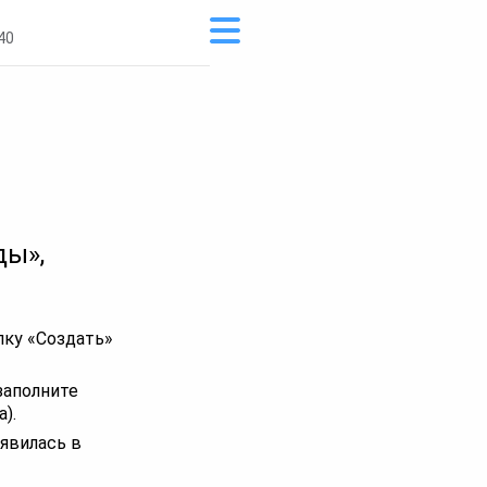
40
ды»,
пку «Создать»
заполните
).
явилась в